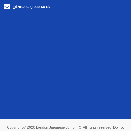
ljj@maedagroup.co.uk
Copyright © 2026
London Japanese Junior FC
. All rights reserved. Do not