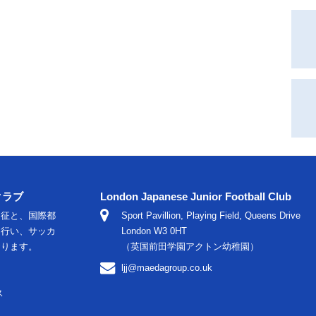
クラブ
London Japanese Junior Football Club
遠征と、国際都
Sport Pavillion, Playing Field, Queens Drive
に行い、サッカ
London W3 0HT
おります。
（英国前田学園アクトン幼稚園）
ljj@maedagroup.co.uk
ス