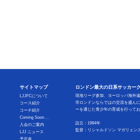
サイトマップ
ロンドン最大の日系サッカー
現地リーグ参加、ヨーロッパ海外
LJJFCについて
市ロンドンならではの交流を盛ん
コース紹介
ーを通じた青少年の育成を行って
コーチ紹介
Coming Soon….
設立：1994年
入会のご案内
監督：リシャルドソン マガリェン
LJJ ニュース
予定表