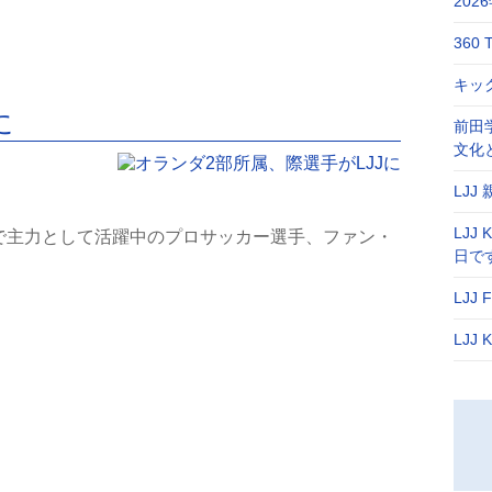
20
360 
キック
に
前田
文化
LJJ
LJJ
ルで主力として活躍中のプロサッカー選手、ファン・
日で
LJJ
LJJ