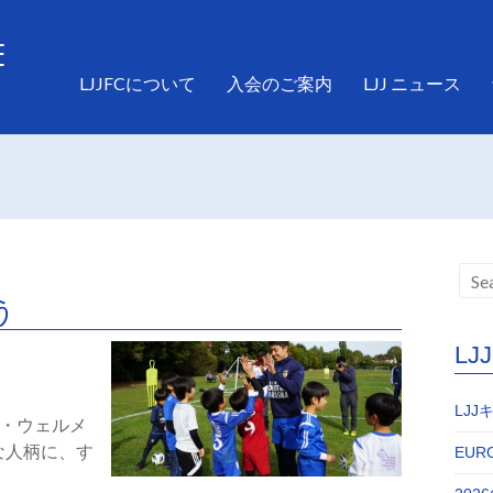
LJJFCについて
入会のご案内
LJJ ニュース
う
L
LJ
・ウェルメ
な人柄に、す
EURO