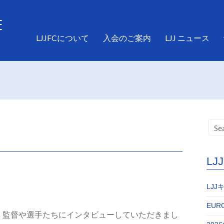
LJJFCについて
入会のご案内
LJJ ニュース
L
LJ
EURO
り、監督や選手たちにインタビューしていただきまし