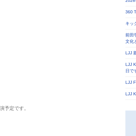
20
360 
キック
前田
文化
LJJ
LJJ
日で
LJJ
LJJ
演予定です。