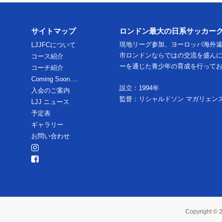
サイトマップ
ロンドン最大の日系サッカー
現地リーグ参加、ヨーロッパ海外
LJJFCについて
市ロンドンならではの交流を盛ん
コース紹介
ーを通じた青少年の育成を行って
コーチ紹介
Coming Soon….
設立：1994年
入会のご案内
監督：リシャルドソン マガリェン
LJJ ニュース
予定表
ギャラリー
お問い合わせ
Copyright ©