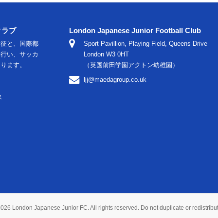
クラブ
London Japanese Junior Football Club
遠征と、国際都
Sport Pavillion, Playing Field, Queens Drive
に行い、サッカ
London W3 0HT
おります。
（英国前田学園アクトン幼稚園）
ljj@maedagroup.co.uk
ス
 2026
London Japanese Junior FC
. All rights reserved. Do not duplicate or redistribu