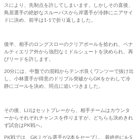
スにより、先制点を許してしまいます。しかしその直後、
鳥居選手の絶妙なスルーパスから岸選手が冷静にニアサイ
ドに決め、前半は1-1で折り返しました。
後半、相手のロングスローのクリアボールを拾われ、ペナ
ルティエリア外から強烈なミドルシュートを決められ、再
びリードを許します。
20分には、中盤での混戦からテンポ良くワンツーで抜け出
し、小林選手が得意のドリブル突破からGKをかわして冷
静にゴールを決め、同点に追いつきました。
その後、LJJはセットプレーから、相手チームはカウンタ
ーからそれぞれチャンスを作りますが、どちらも決めきれ
ず試合はPK戦へ。
PK戦では、GKミゲル選手が2本をセーブし、最終的に6-5