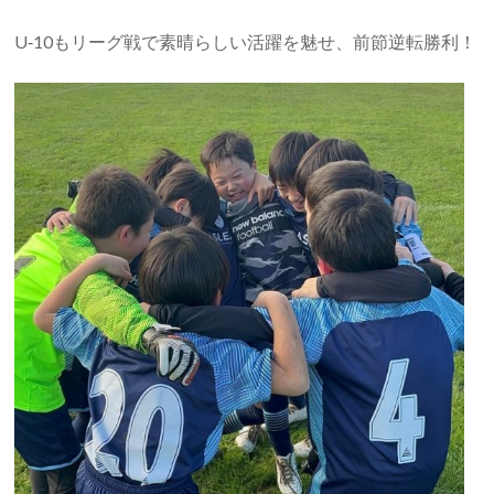
U‐10もリーグ戦で素晴らしい活躍を魅せ、前節逆転勝利！