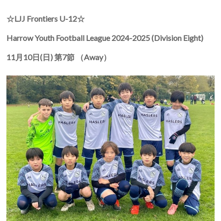
☆
LJJ Frontiers U-12
☆
Harrow Youth Football League 2024-2025 (Division Eight)
11
月
10
日
(
日
)
第
7
節
（
Away
）