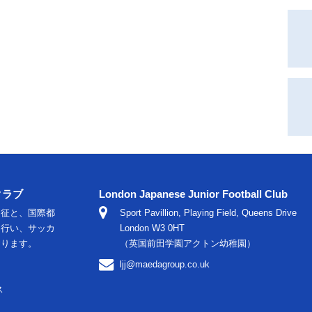
クラブ
London Japanese Junior Football Club
遠征と、国際都
Sport Pavillion, Playing Field, Queens Drive
に行い、サッカ
London W3 0HT
おります。
（英国前田学園アクトン幼稚園）
ljj@maedagroup.co.uk
ス