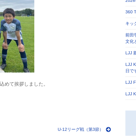
20
360 
キック
前田
文化
LJJ
LJJ
日で
LJJ
込めて挨拶しました。
LJJ
U‐12リーグ戦（第3節）