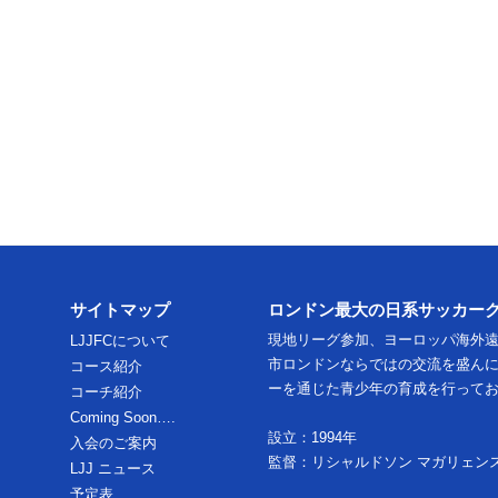
サイトマップ
ロンドン最大の日系サッカー
現地リーグ参加、ヨーロッパ海外
LJJFCについて
市ロンドンならではの交流を盛ん
コース紹介
ーを通じた青少年の育成を行って
コーチ紹介
Coming Soon….
設立：1994年
入会のご案内
監督：リシャルドソン マガリェン
LJJ ニュース
予定表