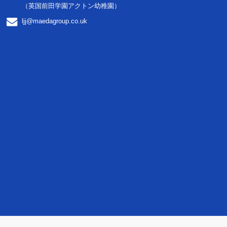
（英国前田学園アクトン幼稚園）
ljj@maedagroup.co.uk