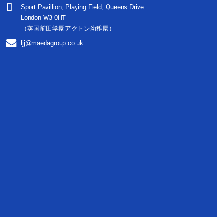
Sport Pavillion, Playing Field, Queens Drive
London W3 0HT
（英国前田学園アクトン幼稚園）
ljj@maedagroup.co.uk